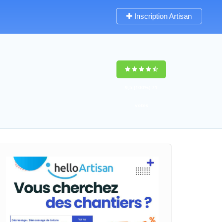
Inscription Artisan
9,5
(100%)
71
votes