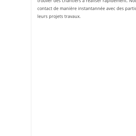
trouver des chantiers à réaliser rapidement. Not
contact de manière instantannée avec des partic
leurs projets travaux.