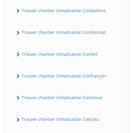
Trouver chantier climatisation Condamine
Trouver chantier climatisation Condeissiat
Trouver chantier climatisation Confort
BatiWebPro
B
Trouver chantier climatisation Confrançon
Assistant en ligne
B
Trouver chantier climatisation Contrevoz
Trouver chantier climatisation Conzieu
BatiWebPro