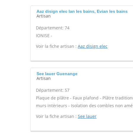
Aaz disign elec Ian les bains, Evian les bains
Artisan
Département: 74
IONISE -
Voir la fiche artisan :
Aaz disign elec
See lauer Guenange
Artisan
Département: 57
Plaque de plâtre - Faux plafond - Plâtre tradition
murs intérieurs - Isolation des combles non am
Voir la fiche artisan :
See lauer