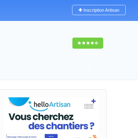
Inscription Artisan
9,5
(100%)
62
votes