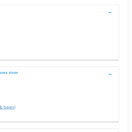
pres riom
& baies)