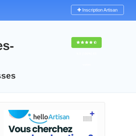
Inscription Artisan
es-
9,5
(100%)
83
votes
sses