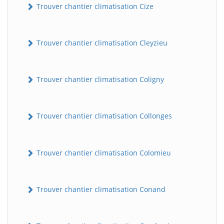
Trouver chantier climatisation Cize
Trouver chantier climatisation Cleyzieu
Trouver chantier climatisation Coligny
Trouver chantier climatisation Collonges
BatiWebPro
B
Assistant en ligne
Trouver chantier climatisation Colomieu
B
Trouver chantier climatisation Conand
BatiWebPro