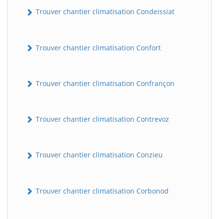
Trouver chantier climatisation Condeissiat
Trouver chantier climatisation Confort
Trouver chantier climatisation Confrançon
BatiWebPro
Trouver chantier climatisation Contrevoz
B
Assistant en ligne
Trouver chantier climatisation Conzieu
B
Trouver chantier climatisation Corbonod
BatiWebPro