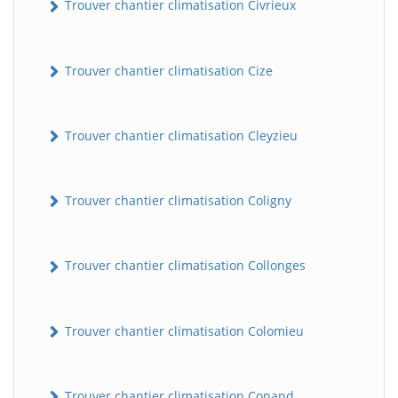
Trouver chantier climatisation Civrieux
Trouver chantier climatisation Cize
Trouver chantier climatisation Cleyzieu
Trouver chantier climatisation Coligny
BatiWebPro
B
Assistant en ligne
Trouver chantier climatisation Collonges
B
Trouver chantier climatisation Colomieu
BatiWebPro
Trouver chantier climatisation Conand