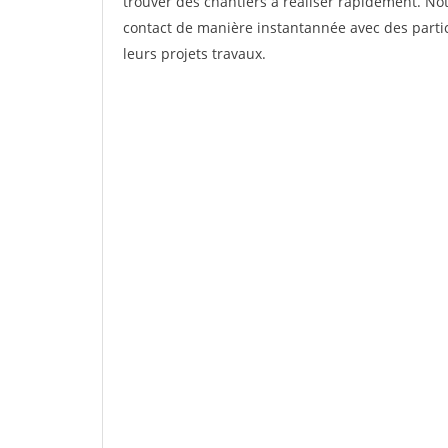
trouver des chantiers à réaliser rapidement. Not
contact de manière instantannée avec des partic
leurs projets travaux.