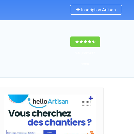
Inscription Artisan
9,5
(100%)
67
votes