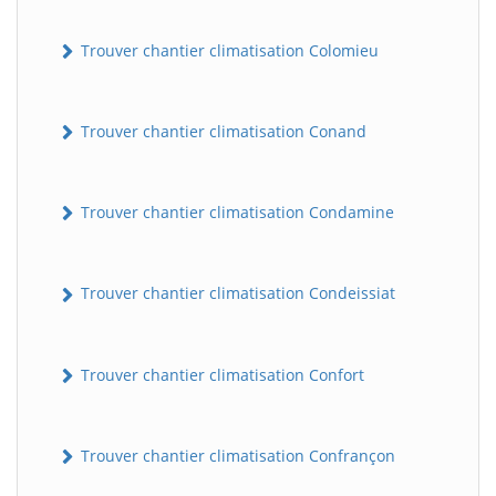
Trouver chantier climatisation Colomieu
Trouver chantier climatisation Conand
Trouver chantier climatisation Condamine
BatiWebPro
B
Assistant en ligne
Trouver chantier climatisation Condeissiat
B
Trouver chantier climatisation Confort
Trouver chantier climatisation Confrançon
BatiWebPro