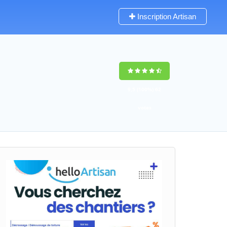
Inscription Artisan
9,5
(100%)
62
votes