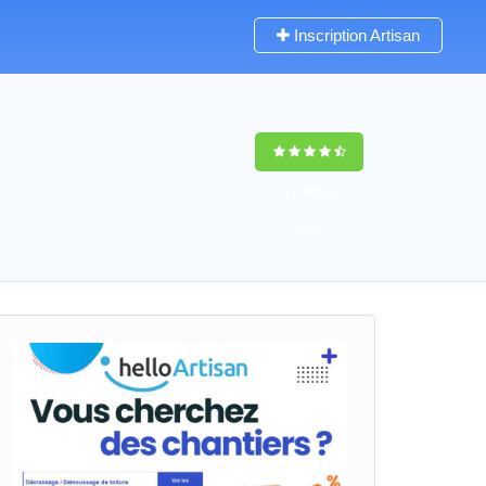
Inscription Artisan
9,5
(100%)
64
votes