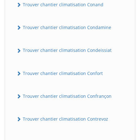
Trouver chantier climatisation Conand
Trouver chantier climatisation Condamine
Trouver chantier climatisation Condeissiat
Trouver chantier climatisation Confort
BatiWebPro
B
Assistant en ligne
Trouver chantier climatisation Confrançon
B
Trouver chantier climatisation Contrevoz
BatiWebPro