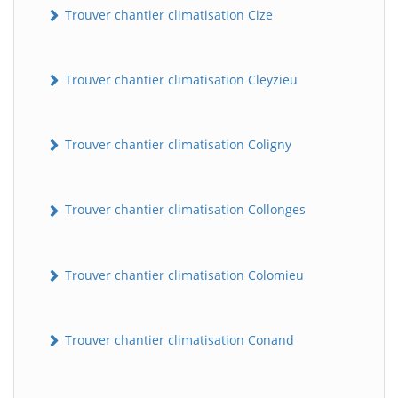
Trouver chantier climatisation Cize
Trouver chantier climatisation Cleyzieu
Trouver chantier climatisation Coligny
Trouver chantier climatisation Collonges
BatiWebPro
B
Assistant en ligne
Trouver chantier climatisation Colomieu
B
Trouver chantier climatisation Conand
BatiWebPro