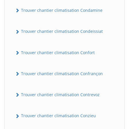
Trouver chantier climatisation Condamine
Trouver chantier climatisation Condeissiat
Trouver chantier climatisation Confort
BatiWebPro
B
Trouver chantier climatisation Confrançon
Assistant en ligne
B
Trouver chantier climatisation Contrevoz
Trouver chantier climatisation Conzieu
BatiWebPro