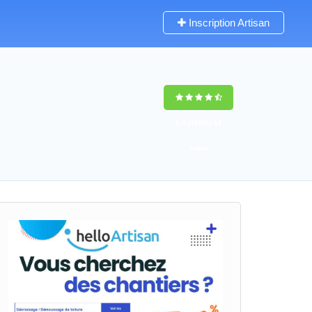
Inscription Artisan
9,5
(100%)
64
votes