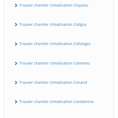
Trouver chantier climatisation Cleyzieu
Trouver chantier climatisation Coligny
Trouver chantier climatisation Collonges
Trouver chantier climatisation Colomieu
BatiWebPro
B
Assistant en ligne
Trouver chantier climatisation Conand
B
Trouver chantier climatisation Condamine
BatiWebPro