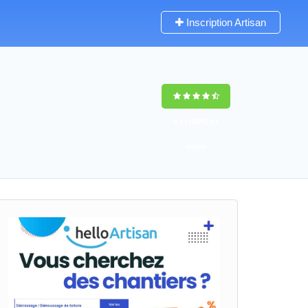
Inscription Artisan
9,5
(100%)
63
votes