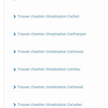
Trouver chantier climatisation Confort
Trouver chantier climatisation Confrançon
Trouver chantier climatisation Contrevoz
BatiWebPro
B
Assistant en ligne
Trouver chantier climatisation Conzieu
B
Trouver chantier climatisation Corbonod
Trouver chantier climatisation Corcelles
BatiWebPro