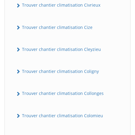
Trouver chantier climatisation Civrieux
Trouver chantier climatisation Cize
Trouver chantier climatisation Cleyzieu
Trouver chantier climatisation Coligny
BatiWebPro
B
Assistant en ligne
Trouver chantier climatisation Collonges
B
Trouver chantier climatisation Colomieu
BatiWebPro