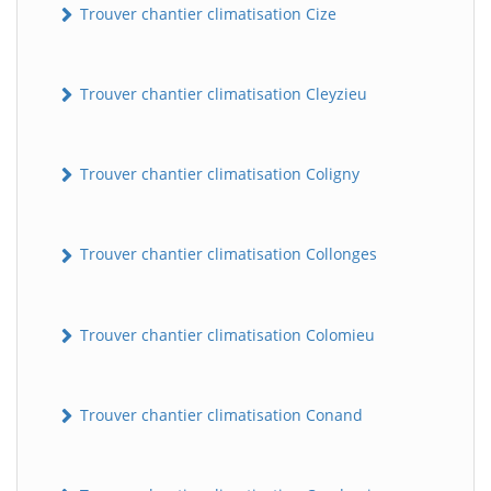
Trouver chantier climatisation Cize
Trouver chantier climatisation Cleyzieu
Trouver chantier climatisation Coligny
Trouver chantier climatisation Collonges
BatiWebPro
B
Assistant en ligne
Trouver chantier climatisation Colomieu
B
Trouver chantier climatisation Conand
BatiWebPro