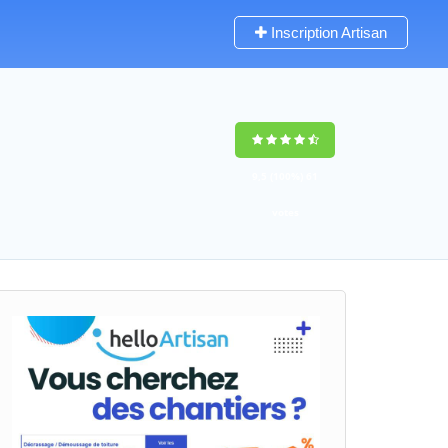
Inscription Artisan
9,5
(100%)
61
votes