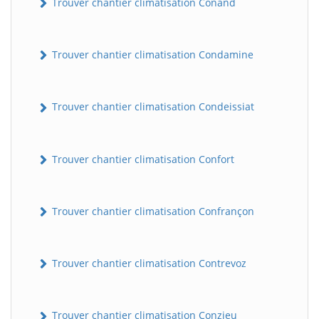
Trouver chantier climatisation Conand
Trouver chantier climatisation Condamine
Trouver chantier climatisation Condeissiat
Trouver chantier climatisation Confort
BatiWebPro
B
Assistant en ligne
Trouver chantier climatisation Confrançon
B
Trouver chantier climatisation Contrevoz
BatiWebPro
Trouver chantier climatisation Conzieu