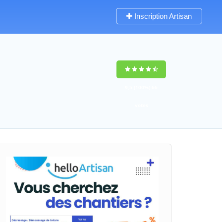
Inscription Artisan
9,5
(100%)
66
votes