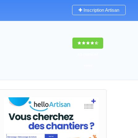
Inscription Artisan
9,5
(100%)
63
votes