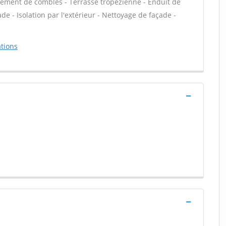
ement de combles - Terrasse tropézienne - Enduit de
e - Isolation par l'extérieur - Nettoyage de façade -
tions