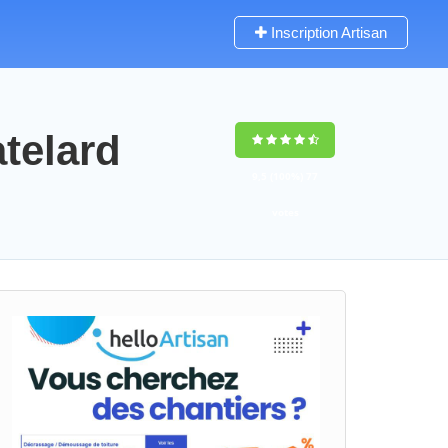
Inscription Artisan
telard
9,5
(100%)
77
votes