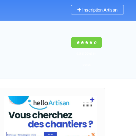
Inscription Artisan
9,5
(100%)
64
votes