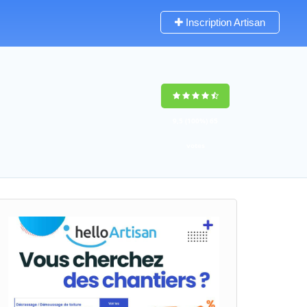
Inscription Artisan
9,5
(100%)
65
votes