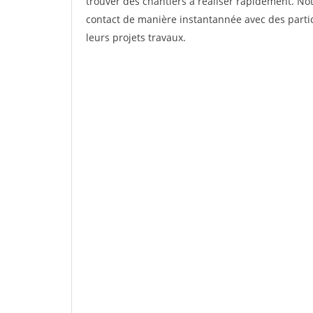
trouver des chantiers à réaliser rapidement. Not
contact de manière instantannée avec des partic
leurs projets travaux.