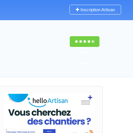
Inscription Artisan
9,5
(100%)
71
votes