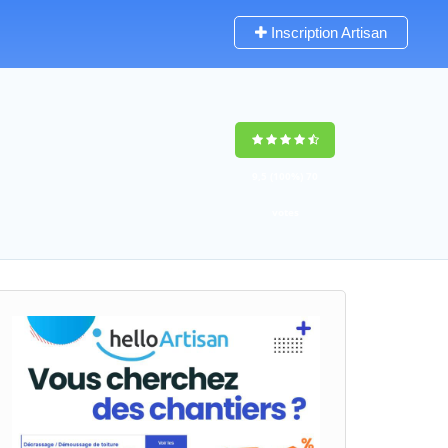
Inscription Artisan
9,5
(100%)
70
votes