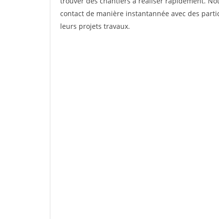
trouver des chantiers à réaliser rapidement. Not
contact de manière instantannée avec des partic
leurs projets travaux.