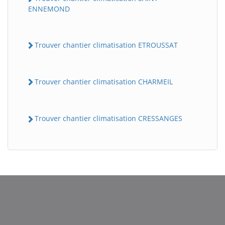
ENNEMOND
Trouver chantier climatisation ETROUSSAT
Trouver chantier climatisation CHARMEIL
Trouver chantier climatisation CRESSANGES
BatiWebPro
B
Assistant en ligne
B
BatiWebPro