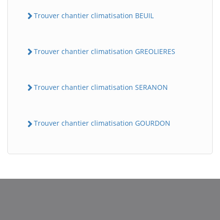
Trouver chantier climatisation BEUIL
Trouver chantier climatisation GREOLIERES
Trouver chantier climatisation SERANON
BatiWebPro
B
Trouver chantier climatisation GOURDON
Assistant en ligne
B
BatiWebPro