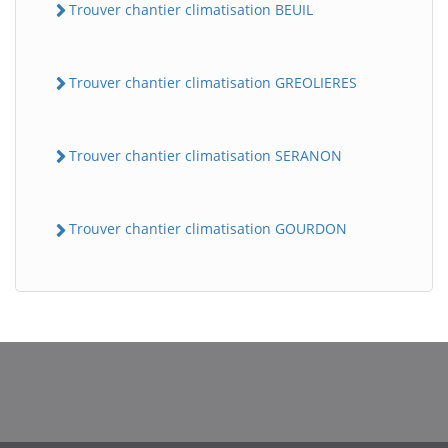
Trouver chantier climatisation BEUIL
Trouver chantier climatisation GREOLIERES
Trouver chantier climatisation SERANON
Trouver chantier climatisation GOURDON
BatiWebPro
B
Assistant en ligne
B
BatiWebPro