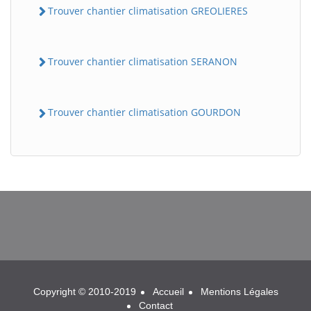
Trouver chantier climatisation GREOLIERES
Trouver chantier climatisation SERANON
Trouver chantier climatisation GOURDON
BatiWebPro
B
Assistant en ligne
B
Copyright © 2010-2019
Accueil
Mentions Légales
Contact
BatiWebPro