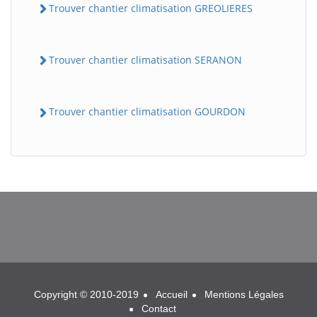
Trouver chantier climatisation GREOLIERES
Trouver chantier climatisation SERANON
Trouver chantier climatisation GOURDON
BatiWebPro
B
Assistant en ligne
B
Copyright © 2010-2019
Accueil
Mentions Légales
Contact
BatiWebPro