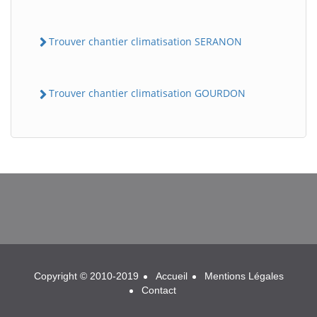
Trouver chantier climatisation SERANON
Trouver chantier climatisation GOURDON
BatiWebPro
B
Assistant en ligne
B
Copyright © 2010-2019
Accueil
Mentions Légales
Contact
BatiWebPro