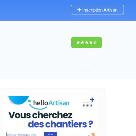
Inscription Artisan
9,5
(100%)
66
votes