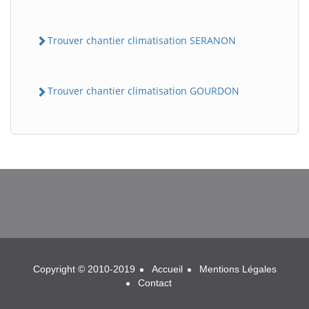
Trouver chantier climatisation SERANON
Trouver chantier climatisation GOURDON
BatiWebPro
B
Assistant en ligne
B
Copyright © 2010-2019
Accueil
Mentions Légales
Contact
BatiWebPro