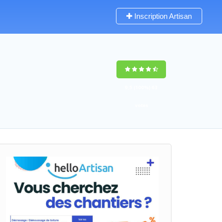
Inscription Artisan
9,5
(100%)
63
votes