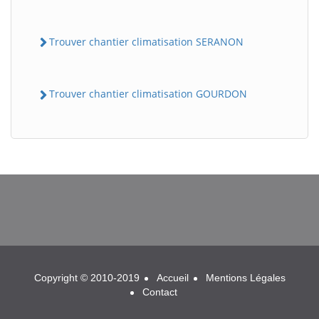
Trouver chantier climatisation SERANON
Trouver chantier climatisation GOURDON
BatiWebPro
B
Assistant en ligne
B
Copyright © 2010-2019
Accueil
Mentions Légales
Contact
BatiWebPro