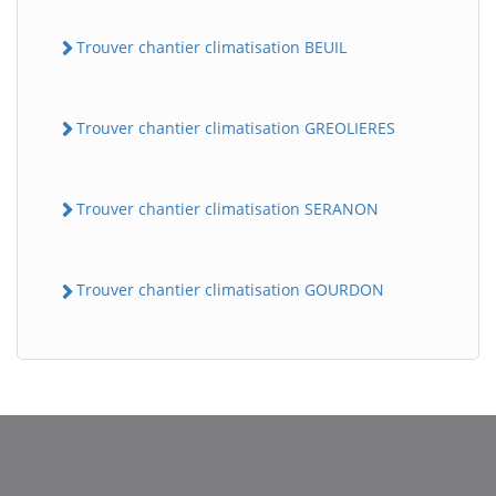
Trouver chantier climatisation BEUIL
Trouver chantier climatisation GREOLIERES
Trouver chantier climatisation SERANON
BatiWebPro
B
Assistant en ligne
Trouver chantier climatisation GOURDON
B
BatiWebPro