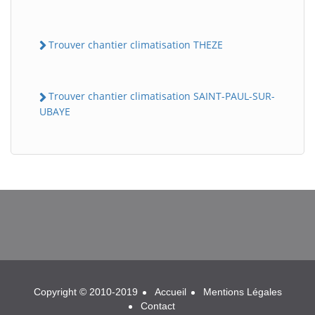
Trouver chantier climatisation THEZE
Trouver chantier climatisation SAINT-PAUL-SUR-
UBAYE
BatiWebPro
B
Assistant en ligne
B
Copyright © 2010-2019
Accueil
Mentions Légales
Contact
BatiWebPro