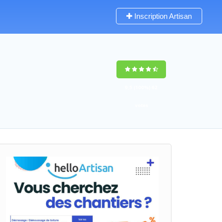
Inscription Artisan
9,5
(100%)
62
votes