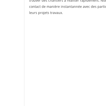
trouver des chantiers à réaliser rapidement. Not
contact de manière instantannée avec des partic
leurs projets travaux.