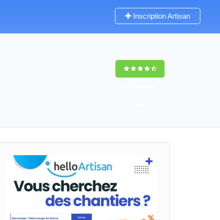
Inscription Artisan
9,5
(100%)
68
votes