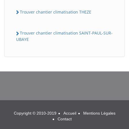
Trouver chantier climatisation THEZE
Trouver chantier climatisation SAINT-PAUL-SUR-
UBAYE
BatiWebPro
B
Assistant en ligne
B
Copyright © 2010-2019
Accueil
Mentions Légales
Contact
BatiWebPro