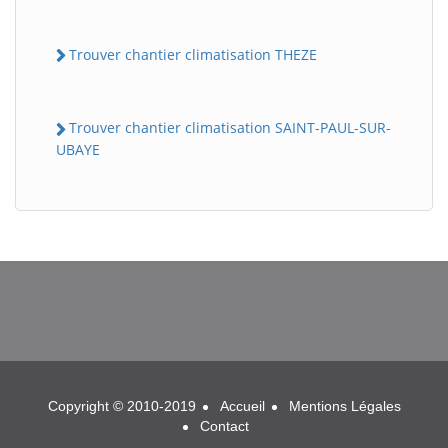
Trouver chantier climatisation THEZE
Trouver chantier climatisation SAINT-PAUL-SUR-
UBAYE
BatiWebPro
B
Assistant en ligne
B
Copyright © 2010-2019
Accueil
Mentions Légales
Contact