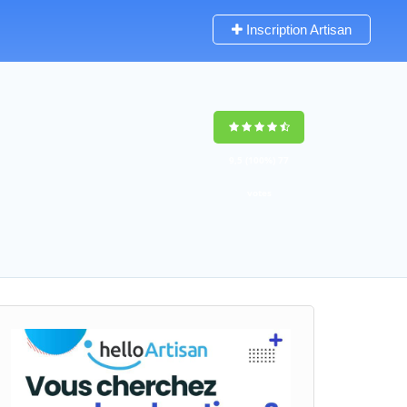
Inscription Artisan
9,5
(100%)
77
votes