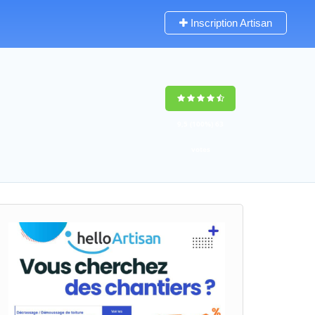
Inscription Artisan
9,5
(100%)
63
votes