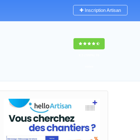
Inscription Artisan
9,5
(100%)
70
votes