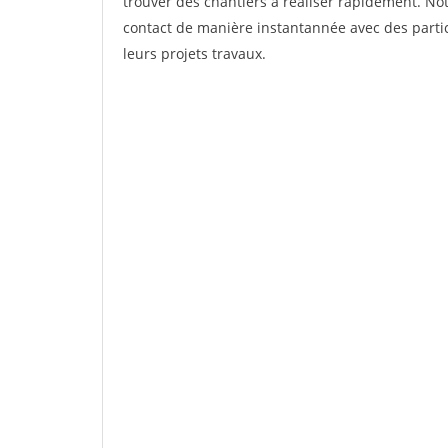
trouver des chantiers à réaliser rapidement. Not
contact de manière instantannée avec des partic
leurs projets travaux.