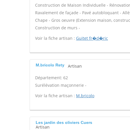
Construction de Maison Individuelle - Rénovatio
Ravalement de façade - Pavé autobloquant - Allée
Chape - Gros oeuvre (Extension maison, construct
Construction de murs -
Voir la fiche artisan :
Guitet fr�d�ric
M.bricolo Rety
Artisan
Département: 62
Surélévation maçonnerie -
Voir la fiche artisan :
M.bricolo
Les jardin des oliviers Cuers
Artisan