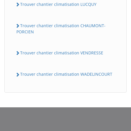
Trouver chantier climatisation LUCQUY
Trouver chantier climatisation CHAUMONT-
PORCIEN
Trouver chantier climatisation VENDRESSE
BatiWebPro
B
Trouver chantier climatisation WADELINCOURT
Assistant en ligne
B
BatiWebPro