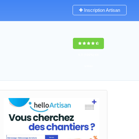
Inscription Artisan
9,5
(100%)
64
votes